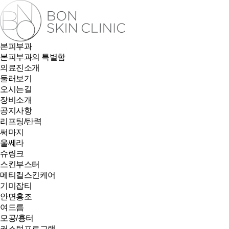
본피부과
본피부과의 특별함
의료진소개
둘러보기
오시는길
장비소개
공지사항
리프팅/탄력
써마지
울쎄라
슈링크
스킨부스터
메티컬스킨케어
기미잡티
안면홍조
여드름
모공/흉터
커스텀프로그램